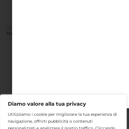
Main CTA Button
2nd CTA Button
Underline Accent
This is
Hyperlink
Diamo valore alla tua privacy
Utilizziamo i cookie per migliorare la tua esperienza di
navigazione, offrirti pubblicità o contenuti
personalizzati e analizzare il nostro traffico. Cliccando