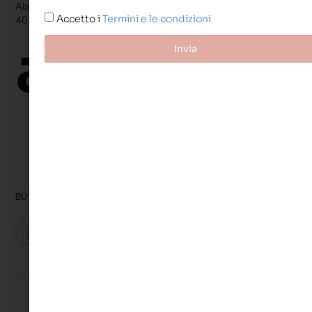
Abcd
Accetto i
Termini e le condizioni
404 TITLE
abcd
Invia
BUTTONS & LINKS
Buttons and links inherit their style from Global Fonts and
Colors settings in Site Settings.