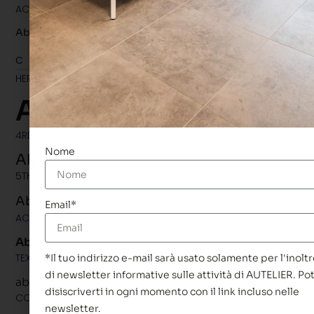
ACCENT #1
Abcd
CUSTOM
HERO/CTA TITLE
Abcd
4RD LEVEL TITLE
Nome
Abcd
5TH LEVEL TITLE/PERSON NAME
Abcd
Email*
ACCENT #2/NAV MENU
Abcd
TEXT #2 BIG
*Il tuo indirizzo e-mail sarà usato solamente per l'inolt
di newsletter informative sulle attività di AUTELIER. Pot
abcd
disiscriverti in ogni momento con il link incluso nelle
COPYRIGHT TEXT/PERSON TITLE
newsletter.