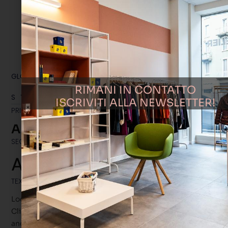
GLOBAL FONTS
RIMANI IN CONTATTO
SYSTEM
ISCRIVITI ALLA NEWSLETTER!
PRIMARY
Abcd
SECONDARY
Abcd
TEXT #1
Looking to change global styles?
Click on top left menu in sidebar
and then select Site Settings.