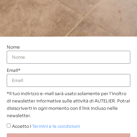
16 Luglio 2026
News
Nome
Email*
*Il tuo indirizzo e-mail sarà usato solamente per l'inoltro
di newsletter informative sulle attività di AUTELIER. Potrai
La Newsletter Di Giugno
disiscriverti in ogni momento con il link incluso nelle
newsletter.
Giugno in AUTelier: nuovi prodotti, eventi e
storie da indossare Giugno in AUTelier profuma
Accetto i
Termini e le condizioni
di estate, incontri, libri… e tantissime novità