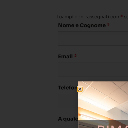
I campi contrassegnati con
*
so
Nome e Cognome
*
Email
*
Telefono
A quale evento vuoi parte