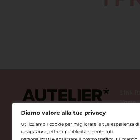
Link R
Home
Chi Si
Diamo valore alla tua privacy
Spazio 
Utilizziamo i cookie per migliorare la tua esperienza di
Per Le 
navigazione, offrirti pubblicità o contenuti
News
personalizzati e analizzare il nostro traffico. Cliccando