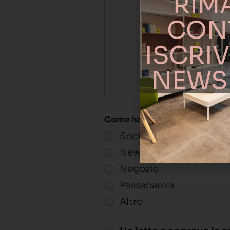
RIMA
CON
ISCRIV
NEWSL
Come hai saputo dell'evento?
Social network
Newsletter
Negozio
Passaparola
Altro