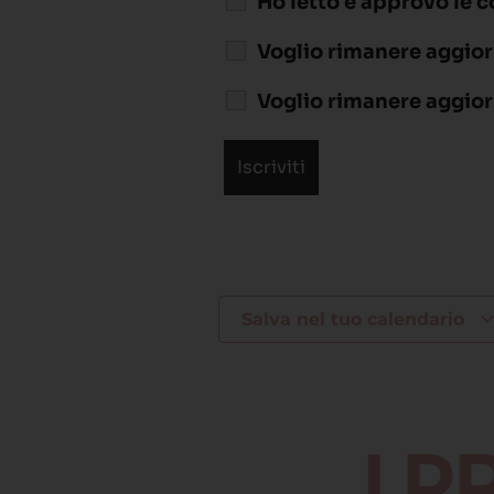
Ho letto e approvo le c
Voglio rimanere aggior
Voglio rimanere aggio
Salva nel tuo calendario
I 