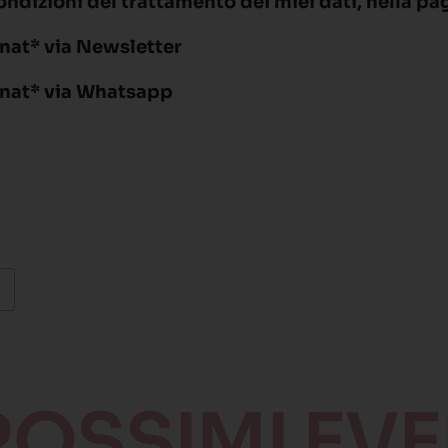
ondizioni del trattamento dei miei dati, nella pa
nat* via Newsletter
rnat* via Whatsapp
PROSSIMI EVE