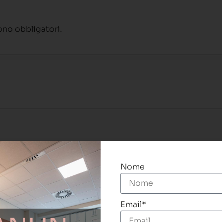
no obbligatori.
Nome
Email*
cipare