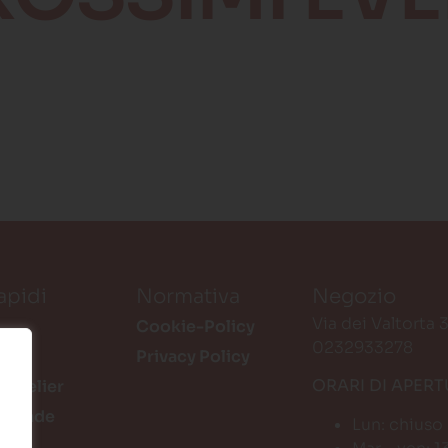
apidi
Normativa
Negozio
Via dei Valtorta
Cookie-Policy
0232933278
amo
Privacy Policy
ORARI DI APER
AUTelier
Aziende
Lun: chiuso