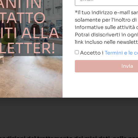
NI IN
TATTO
*Il tuo indirizzo e-mail sa
solamente per l'inoltro di
ITI ALLA
informative sulle attività
Potrai disiscriverti in og
link incluso nelle newslett
ETTER!
Accetto i
Termini e le 
Invia