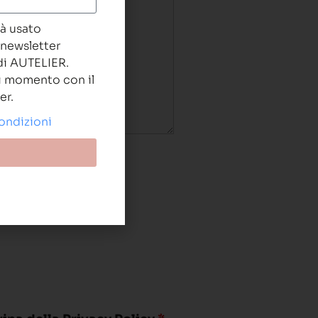
rà usato
 newsletter
 di AUTELIER.
ni momento con il
er.
condizioni