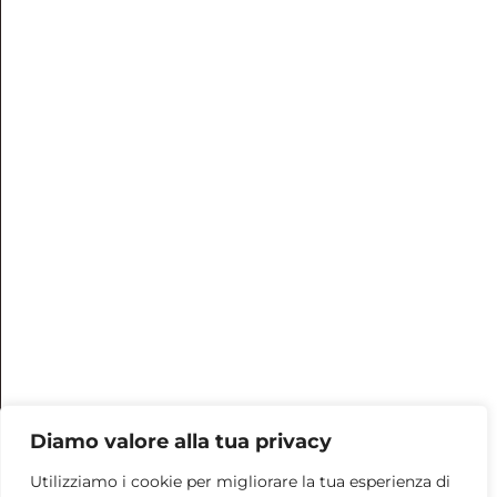
Privacy Policy
Negozio
Via dei Valtorta 30 Milano
0232933278
ORARI DI APERTURA
Lun: chiuso
Mar – ven: 13.00 – 18.30
Sab: 10.30 – 18.30
Dom: chiuso
AUTelier Cooperativa Sociale
Diamo valore alla tua privacy
Iscrizione RUNTS n°123213 del 27/09/2023
Sede legale: Via dei Valtorta, 32 - 20127 Milano
Utilizziamo i cookie per migliorare la tua esperienza di