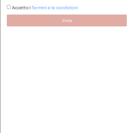
Accetto i
Termini e le condizioni
Invia
Link Rapidi
Home
Chi Siamo
Spazio AUTelier
Per Le Aziende
News
Contatti
Sostienici
Normativa
Cookie-Policy