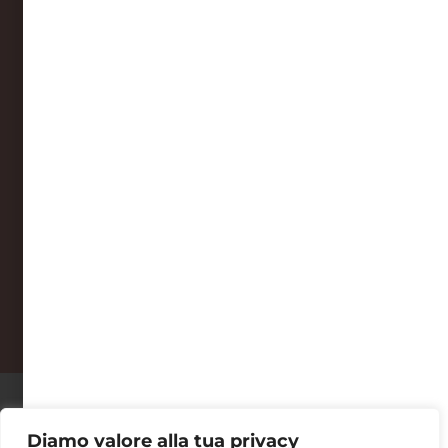
Sab: 10.30 – 18.30
Dom: chiuso
AUTelier Cooperativa Sociale
Iscrizione RUNTS n°123213 del 27/09/2023
Sede legale: Via dei Valtorta, 32 - 20127 Milano
Sede operativa: Via dei Valtorta, 30 - 20127 Milano
P. IVA e C.F. 13137160969
REA M2705041
Made With LOVE And PASSION By Dama.com
Diamo valore alla tua privacy