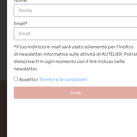
Th
Nome
EVENTI
is
n
Email*
Ev
*Il tuo indirizzo e-mail sarà usato solamente per l'inoltro
di newsletter informative sulle attività di AUTELIER. Potra
disiscriverti in ogni momento con il link incluso nelle
newsletter.
Accetto i
Termini e le condizioni
Invia
Link Rapidi
Home
Chi Siamo