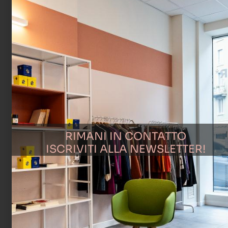
Vogliamo che il nostro spazio continui a crescere come
punto di incontro unico, dove moda, cultura e
comunità si intrecciano.
SABATO 20 SETTEMBRE
, a partire dalle ore 10:30, vi
aspettiamo per presentarvi le
attività benessere
e
fare
brevi lezioni di prova
delle discipline che
ospiteremo.
RIMANI IN CONTATTO
ISCRIVITI ALLA NEWSLETTER!